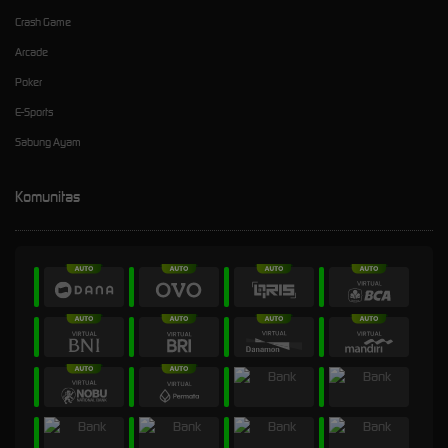
Crash Game
Arcade
Poker
E-Sports
Sabung Ayam
Komunitas