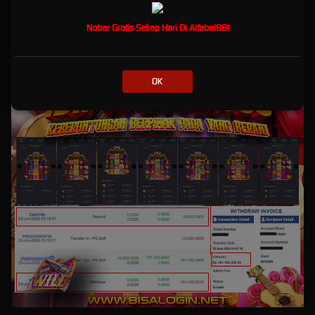
NEX4D dengan keuntungan yang besar.
Nobar Gratis Setiap Hari Di Alfabet88!
OK