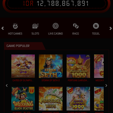
IDR
12,700,867,091
HOT GAMES
SLOTS
LIVE CASINO
RACE
TOGEL
OL
GAME POPULER
GATES OF OLYMPUS POP
STORM OF SETH 2
FORTUNE GARUDA 1000
MOCHI MANIA 1
WUKONG - BLACK SCATTER
MAHJONG WAYS
GATES OF OLYMPUS 1000