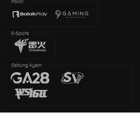
Poker
E-Sports
Sabung Ayam