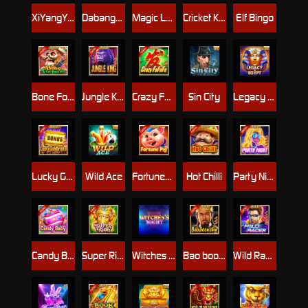
XiYangYang
Dabanggg
Magic Lamp
Cricket King 18
Elf Bingo
Bone Fortune
Jungle King
Crazy FaFaFa
Sin City
Legacy of Egypt
Lucky Goldbricks
Wild Ace
FortunePig
Hot Chilli
Party Night
Candy Baby
Super Rich
Witches Night
Bao boon chin
Wild Racer