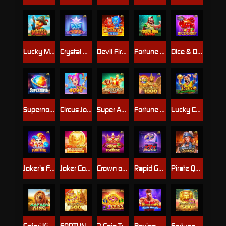
Lucky Macaw
Crystal 777 DELUXE
Devil Fire Twins
Fortune Hook Boom
Dice & Drop
Supernova
Circus Joker 4096
Super Ace SPEED
Fortune Garuda 1000
Lucky Caramelo
Joker's Fortune
Joker Coins Expanded
Crown of Fortune
Rapid Gems 777
Pirate Queen 2