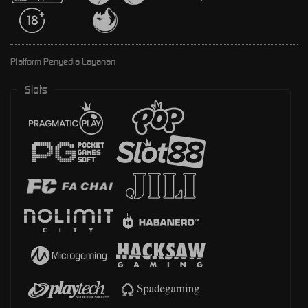
Platform Penyedia Layanan
Slots