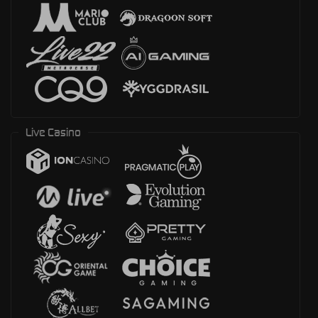
Live Casino