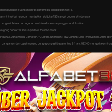
n solusi game yang imersif di platform ios, android dan html 5.
an minimal bet terendah menjadikan slot joker123 sangat populer di Indonesia.
 dengan intefrasi dan layanan luar biasa ke semua penggemar slot online.
m yang populer di semua platform taruhan online.
ch, PlaynGo, Advantplay, Gamatron, YGGdrasil, Onetouch, Flow Gaming, Real Time Gaming, Astro Tech
n yang aman dan cepat menang berapapun pasti bayar online 24 jam. NEX4D menyediakan fitur pe