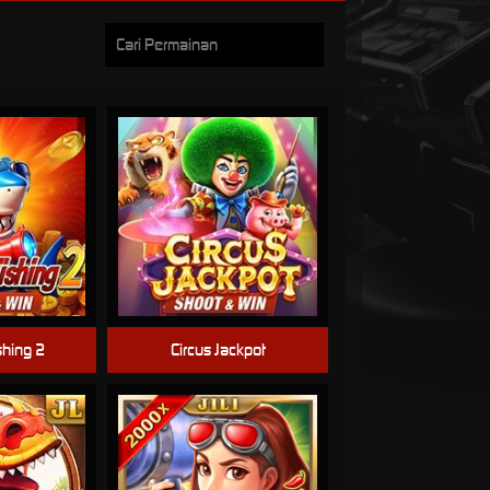
shing 2
Circus Jackpot