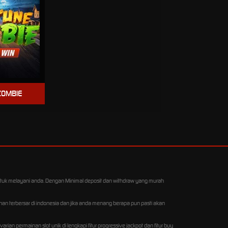
ZOMBIE
 untuk melayani anda. Dengan Minimal deposit dan withdraw yang murah
han terbersar di indonesia dan jika anda menang berapa pun pasti akan
n permainan slot unik di lengkapi fitur progressive jackpot dan fitur buy