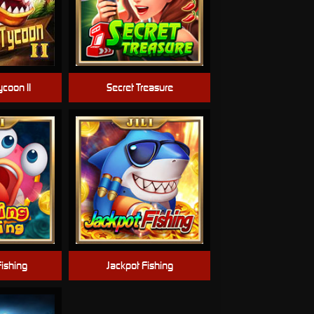
ycoon II
Secret Treasure
ishing
Jackpot Fishing