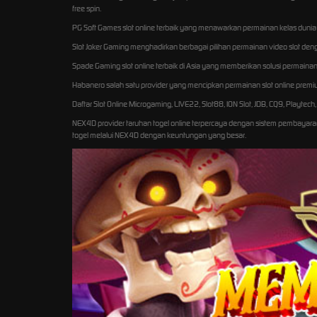
free spin.
PG Soft Games slot online terbaik yang menawarkan permainan kelas dunia da
Slot Joker Gaming menghadirkan berbagai pilihan permainan video slot deng
Spade Gaming slot online terbaik di Asia yang memberikan solusi permainan
Habanero salah satu provider yang mencipkan permainan slot online premiu
Daftar Slot Online Microgaming, LIVE22, Slot88, ION Slot, JDB, CQ9, Playte
NEX4D provider taruhan togel online terpercaya dengan sistem pembayara
togel melalui NEX4D dengan keuntungan yang besar.