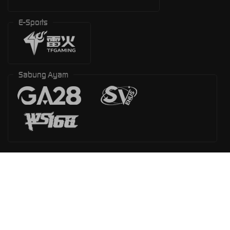
E-Sports
Sabung Ayam