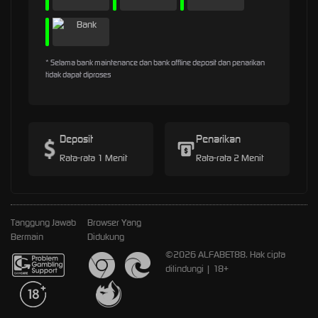
* Selama bank maintenance dan bank offline deposit dan penarikan
tidak dapat diproses
Deposit
Penarikan
Rata-rata 1 Menit
Rata-rata 2 Menit
Tanggung Jawab
Browser Yang
Bermain
Didukung
©2026 ALFABET88. Hak cipta
dilindungi | 18+