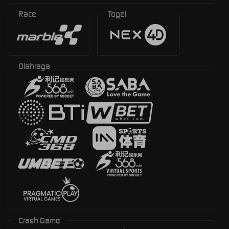
Race
Togel
Olahraga
Crash Game