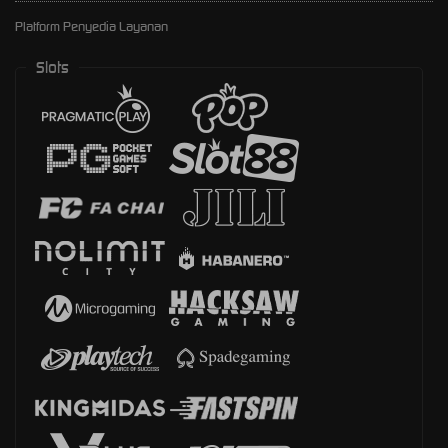
Platform Penyedia Layanan
Slots