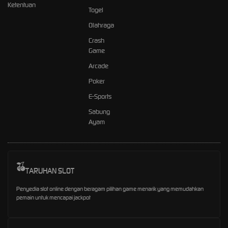
Ketentuan
Togel
Olahraga
Crash
Game
Arcade
Poker
E-Sports
Sabung
Ayam
TARUHAN SLOT
Penyedia slot online dengan beragam pilihan game menarik yang memudahkan
pemain untuk mencapai jackpot