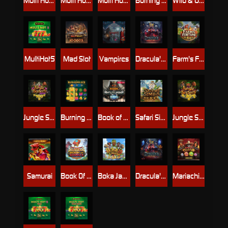
Multi Hot 20
Multi Hot 40
Multi Hot Ways
Burning Ice 40
Wild & Gods
MultiHot5
Mad Slot
Vampires
Dracula's Fortune
Farm's Fortune
Jungle Sisters Deluxe
Burning Ice
Book of Futuria
Safari Simba
Jungle Sisters
Samurai
Book Of Bonanza
Boka Jamba 10
Dracula's Fortune Halloween Edition
Mariachi Coins