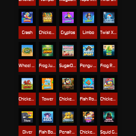
Crash
Chicken Banana
Cryptos
Limbo
Twist X-mas
Wheel Out
Frog Jump
SugarDaddy
Pengu Sport
Frog Road
Chicken Shoot
Tower
Chicken Road Gold
Fish Road
Chicken Road Race
Diver
Fish Boom
Penalty Nations Cup
Chicken Road Vegas
Squid Gamebler