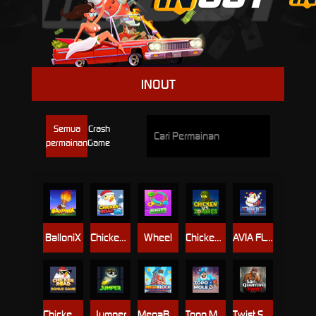
INOUT
Semua
Crash
permainan
Game
BalloniX
Chicken Road Ice
Wheel
Chicken vs Zombies
AVIA FLY 2
Chicken Road Bonus
Jumper
MegaBlock
Topo Mole
Twist San Quentin