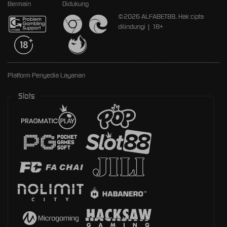
Bermain
Didukung
©2026 ALFABET88. Hak cipta
dilindungi | 18+
Platform Penyedia Layanan
Slots