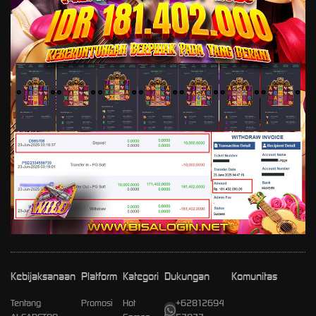
Kebijaksanaan
Platform
Kategori
Dukungan
Komunitas
Tentang
Promosi
Hot
+62812694