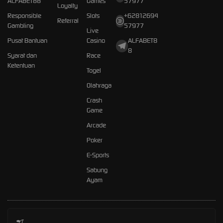
ALFABET88
Games
57977
Loyalty
Responsible
Slots
+62812694
Referral
Gambling
57977
Live
Pusat Bantuan
Casino
ALFABET8
8
Syarat dan
Race
Ketentuan
Togel
Olahraga
Crash
Game
Arcade
Poker
E-Sports
Sabung
Ayam