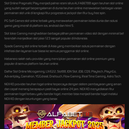
Slot Online Pragmatic Play menjadi patner resmi situs ALFABET88 agen taruhan slot online
yang sudah sangat berpengalaman di dunia taruhan online menawarkan berbagai varian
permainan slot unik di lengkapi fitur progressive jackpot dan fitur buy free spin.
PG Soft Games slot online terbaik yang menawarkan permainan kelas dunia dan solusi
game yang imersif di platform ios, android dan html 5.
Slot Joker Gaming menghadirkan berbagai pilihan permainan video slot dengan minimal bet
terendah menjadikan slot joker123 sangat populer di Indonesia.
Spade Gaming slot online terbaik di Asia yang memberikan solusi permainan dengan
intefrasi dan layanan luar biasa ke semua penggemar slot online.
Habanero salah satu provider yang mencipkan permainan slot online premium yang
populer di semua platform taruhan online.
Daftar Slot Online Microgaming, LIVE22, Slot88, ION Slot, JDB, CQ9, Playtech, PlaynGo,
Advantplay, Gamatron, YGGdrasil, Onetouch, Flow Gaming, Real Time Gaming, Astro Tech.
NEX4D provider taruhan togel online terpercaya dengan sistem pembayaran yang aman
dan cepat menang berapapun pasti bayar online 24 jam. NEX4D menyediakan fitur
permainan togel terbaru yaitu bandar togel, member bisa menjadi bandar togel melalui
NEX4D dengan keuntungan yang besar.