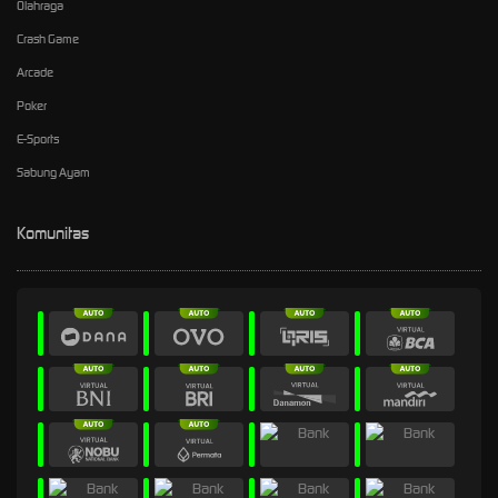
Olahraga
Crash Game
Arcade
Poker
E-Sports
Sabung Ayam
Komunitas